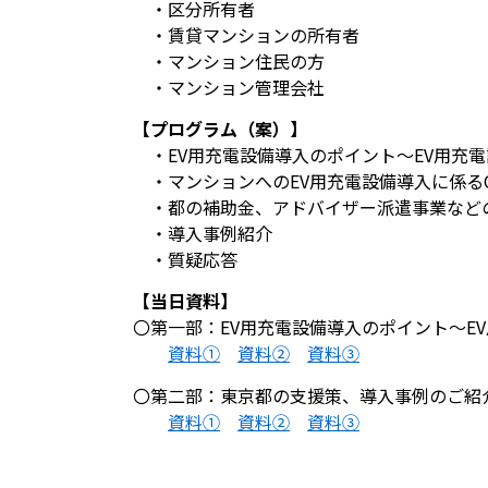
・区分所有者
・賃貸マンションの所有者
・マンション住民の方
・マンション管理会社
【プログラム（案）】
・EV用充電設備導入のポイント～EV用充
・マンションへのEV用充電設備導入に係る
・都の補助金、アドバイザー派遣事業など
・導入事例紹介
・質疑応答
【当日資料】
〇第一部：EV用充電設備導入のポイント～E
資料①
資料②
資料③
〇第二部：東京都の支援策、導入事例のご紹
資料①
資料②
資料③
・質疑応答