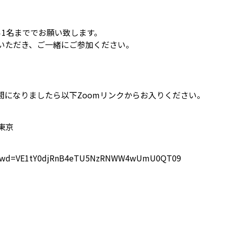
1名まででお願い致します。
ただき、ご一緒にご参加ください。
間になりましたら以下Zoomリンクからお入りください。
、東京
51?pwd=VE1tY0djRnB4eTU5NzRNWW4wUmU0QT09