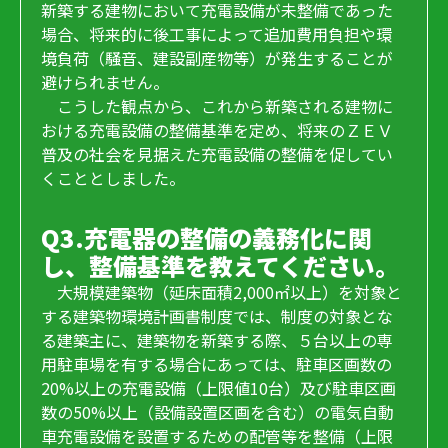
新築する建物において充電設備が未整備であった
場合、将来的に後工事によって追加費用負担や環
境負荷（騒音、建設副産物等）が発生することが
避けられません。
こうした観点から、これから新築される建物に
おける充電設備の整備基準を定め、将来のＺＥＶ
普及の社会を見据えた充電設備の整備を促してい
くこととしました。
Q3.充電器の整備の義務化に関
し、整備基準を教えてください。
大規模建築物（延床面積2,000㎡以上）を対象と
する建築物環境計画書制度では、制度の対象とな
る建築主に、建築物を新築する際、５台以上の専
用駐車場を有する場合にあっては、駐車区画数の
20%以上の充電設備（上限値10台）及び駐車区画
数の50%以上（設備設置区画を含む）の電気自動
車充電設備を設置するための配管等を整備（上限