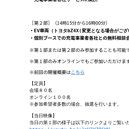
［第２部］（14時15分から16時00分）
・EV車両
（トヨタbZ4X(変更となる場合がござ
・個別ブースでの充電事業者各社との無料相談
※第１部または第２部のみ参加することも可能
※第１部のみオンラインでもご参加いただけま
※前回の開催概要は
こちら
【定員】
会場８０名
オンライン１００名
※参加希望者多数の場合、抽選を行います。
【当日映像】
当日の第１部の様子は以下のリンクよりご覧い