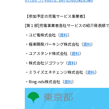
https://youtu.be/uJqUIWZ85WU
【参加予定の充電サービス事業者】
[第１部]充電事業者各社サービスの紹介発表順
・ユビ電株式会社（
資料
）
・極東開発パーキング株式会社（
資料
）
・ユアスタンド株式会社（
資料
）
・株式会社ジゴワッツ（
資料
）
・ミライズエネチェンジ株式会社（
資料
）
・Ring-ndx株式会社（
資料
）