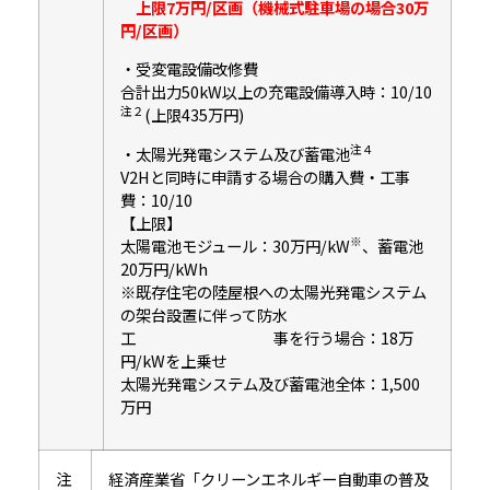
上限7万円/区画（機械式駐車場の場合30万
円/区画）
・受変電設備改修費
合計出力50kW以上の充電設備導入時：10/10
注２
(上限435万円)
注４
・太陽光発電システム及び蓄電池
V2Hと同時に申請する場合の購入費・工事
費：10/10
【上限】
※
太陽電池モジュール：30万円/kW
、蓄電池
20万円/kWh
※既存住宅の陸屋根への太陽光発電システム
の架台設置に伴って防水
工 事を行う場合：18万
円/kWを上乗せ
太陽光発電システム及び蓄電池全体：1,500
万円
注
経済産業省「クリーンエネルギー自動車の普及