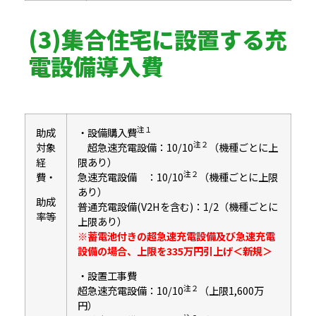
(3)集合住宅に設置する充
電設備導入費
注１
助成
・設備購入費
注２
対象
超急速充電設備：10/10
（機種ごとに上
経
限あり）
注２
費・
急速充電設備 ：10/10
（機種ごとに上限
あり）
助成
普通充電設備(V2Hを含む)：1/2（機種ごとに
率等
上限あり）
※蓄電池付きの超急速充電設備及び急速充電
設備の場合、上限を335万円引上げ＜新規＞
・設置工事費
注２
超急速充電設備：10/10
（上限1,600万
円）