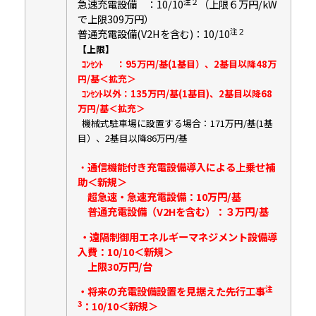
注２
急速充電設備 ：10/10
（上限６万円/kW
で上限309万円）
注２
普通充電設備(V2Hを含む)：10/10
【上限】
ｺﾝｾﾝﾄ ：95万円/基(1基目）、2基目以降48万
円/基＜拡充＞
ｺﾝｾﾝﾄ以外：135万円/基(1基目)、2基目以降68
万円/基＜拡充＞
機械式駐車場に設置する場合：171万円/基(1基
目）、2基目以降86万円/基
・
通信機能付き充電設備導入による上乗せ補
助
＜新規＞
超急速・急速充電設備：10万円/基
普通充電設備（V2Hを含む）：３万円/基
・遠隔制御用エネルギーマネジメント設備導
入費
：10/10＜新規＞
上限30万円/台
注
・将来の充電設備設置を見据えた先行工事
3
：10/10＜新規＞