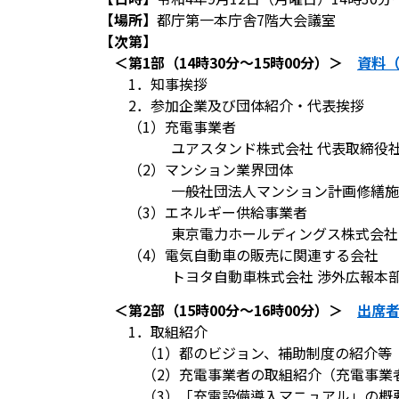
【場所】
都庁第一本庁舎7階大会議室
【次第】
＜第1部（14時30分～15時00分）＞
資料（
1．知事挨拶
2．参加企業及び団体紹介・代表挨拶
（1）充電事業者
ユアスタンド株式会社 代表取締役社
（2）マンション業界団体
一般社団法人マンション計画修繕施工協
（3）エネルギー供給事業者
東京電力ホールディングス株式会社 E
（4）電気自動車の販売に関連する会社
トヨタ自動車株式会社 渉外広報本部 
＜第2部（15時00分～16時00分）＞
出席者
1．取組紹介
（1）都のビジョン、補助制度の紹介等
（2）充電事業者の取組紹介（充電事業
（3）「充電設備導入マニュアル」の概要